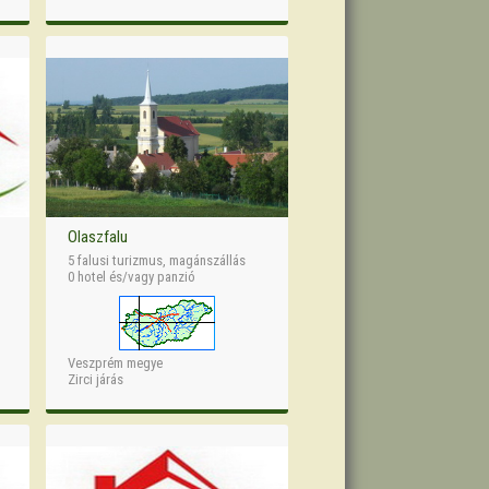
Olaszfalu
5 falusi turizmus, magánszállás
0 hotel és/vagy panzió
Veszprém megye
Zirci járás