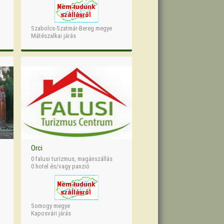
Szabolcs-Szatmár-Bereg megye
Mátészalkai járás
Orci
0 falusi turizmus, magánszállás
0 hotel és/vagy panzió
Somogy megye
Kaposvári járás