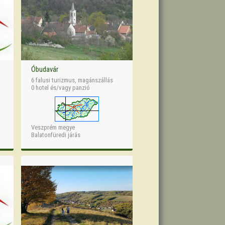
Óbudavár
6 falusi turizmus, magánszállás
0 hotel és/vagy panzió
Veszprém megye
Balatonfüredi járás