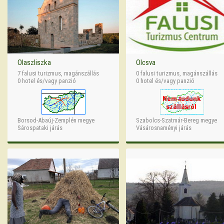
Olaszliszka
Olcsva
7 falusi turizmus, magánszállás
0 falusi turizmus, magánszállás
0 hotel és/vagy panzió
0 hotel és/vagy panzió
Borsod-Abaúj-Zemplén megye
Szabolcs-Szatmár-Bereg megye
Sárospataki járás
Vásárosnaményi járás