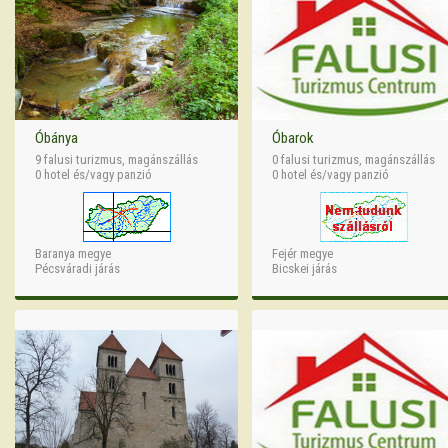
Óbánya
Óbarok
9 falusi turizmus, magánszállás
0 falusi turizmus, magánszállás
0 hotel és/vagy panzió
0 hotel és/vagy panzió
Baranya megye
Fejér megye
Pécsváradi járás
Bicskei járás