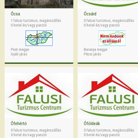
Ócsa
Ócsárd
1 falusi turizmus, magánszállás
0 falusi turizmus, magánszállás
0 hotel és/vagy panzió
0 hotel és/vagy panzió
Pest megye
Baranya megye
Gyáli járás
Pécsi járás
Ófehértó
Óföldeák
0 falusi turizmus, magánszállás
0 falusi turizmus, magánszállás
0 hotel és/vagy panzió
0 hotel és/vagy panzió