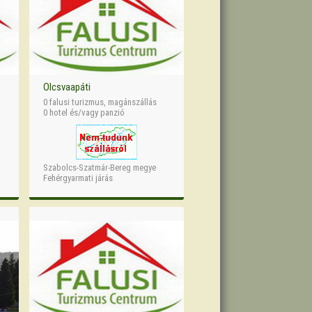
Olcsvaapáti
0 falusi turizmus, magánszállás
0 hotel és/vagy panzió
Szabolcs-Szatmár-Bereg megye
Fehérgyarmati járás