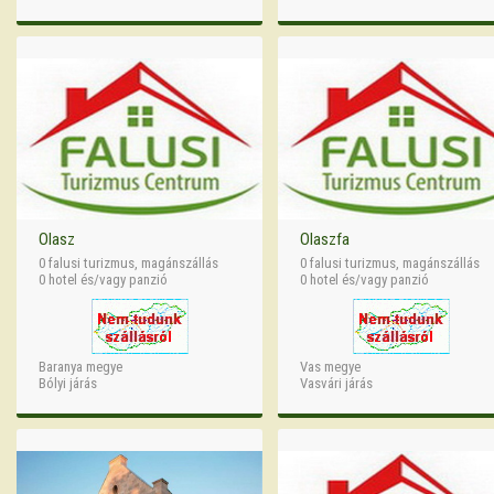
Olasz
Olaszfa
0 falusi turizmus, magánszállás
0 falusi turizmus, magánszállás
0 hotel és/vagy panzió
0 hotel és/vagy panzió
Baranya megye
Vas megye
Bólyi járás
Vasvári járás