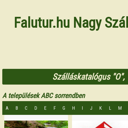
Falutur.hu Nagy Szá
Szálláskatalógus "O", "
A települések ABC sorrendben
A
B
C
D
E
F
G
H
I
J
K
L
M