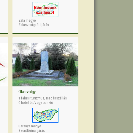
Zala megye
Zalaszentgróti járás
Okorvölgy
1 falusi turizmus, magánszállás
0 hotel és/vagy panzió
Baranya megye
Szentlőrinci járás