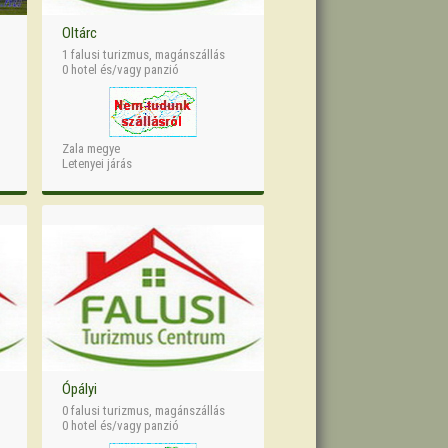
Oltárc
1 falusi turizmus, magánszállás
0 hotel és/vagy panzió
Zala megye
Letenyei járás
Ópályi
0 falusi turizmus, magánszállás
0 hotel és/vagy panzió