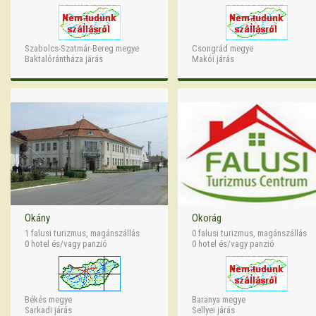
Szabolcs-Szatmár-Bereg megye
Csongrád megye
Baktalórántháza járás
Makói járás
Okány
Okorág
1 falusi turizmus, magánszállás
0 falusi turizmus, magánszállás
0 hotel és/vagy panzió
0 hotel és/vagy panzió
Békés megye
Baranya megye
Sarkadi járás
Sellyei járás