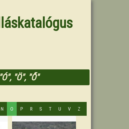
lláskatalógus
Ó", "Ö", "Ő"
N
O
P
R
S
T
U
V
Z