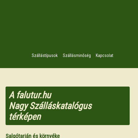
Szállástípusok
Szállásminőség
Kapcsolat
A falutur.hu
Nagy Szálláskatalógus
térképen
Salgótarján és környéke