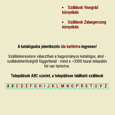
Szállások Visegrád
környékén
Szállások Zalaegerszeg
környékén
A katalógusba jelentkezés
ide kattintva
ingyenes!
Szálláskeresésre választhaó a hagyományos katalógus, ahol -
szálláslehetőségtől függetlenül - mind a ~3300 hazai település
fel van tüntetve.
Települések ABC szerint, a településen található szállások
A
B
C
D
E
F
G
H
I
J
K
L
M
N
O
P
R
S
T
U
V
Z