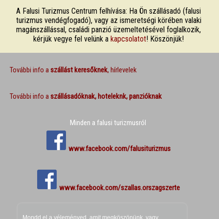
A Falusi Turizmus Centrum felhívása: Ha Ön szállásadó (falusi
turizmus vendégfogadó), vagy az ismeretségi körében valaki
magánszállással, családi panzió üzemeltetésével foglalkozik,
kérjük vegye fel velünk a
kapcsolatot
! Köszönjük!
További info a
szállást keresőknek
, hírlevelek
További info a
szállásadóknak, hoteleknk, panzióknak
Minden a falusi turizmusról
www.facebook.com/falusiturizmus
www.facebook.com/szallas.orszagszerte