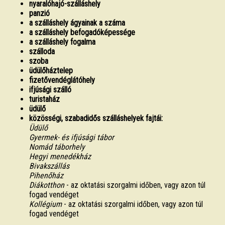
nyaralóhajó-szálláshely
panzió
a szálláshely ágyainak a száma
a szálláshely befogadóképessége
a szálláshely fogalma
szálloda
szoba
üdülőháztelep
fizetővendéglátóhely
ifjúsági szálló
turistaház
üdülő
közösségi, szabadidős szálláshelyek fajtái:
Üdülő
Gyermek- és ifjúsági tábor
Nomád táborhely
Hegyi menedékház
Bivakszállás
Pihenőház
Diákotthon
- az oktatási szorgalmi időben, vagy azon túl
fogad vendéget
Kollégium
- az oktatási szorgalmi időben, vagy azon túl
fogad vendéget