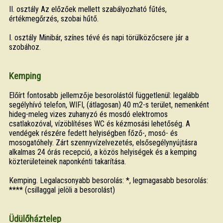
II. osztály Az előzőek mellett szabályozható fűtés,
értékmegőrzés, szobai hűtő.
I. osztály Minibár, színes tévé és napi törülközőcsere jár a
szobához.
Kemping
Előírt fontosabb jellemzője besorolástól függetlenül: legalább
segélyhívó telefon, WIFI, (átlagosan) 40 m2-s terület, nemenként
hideg-meleg vizes zuhanyzó és mosdó elektromos
csatlakozóval, vízöblítéses WC és kézmosási lehetőség. A
vendégek részére fedett helyiségben főző-, mosó- és
mosogatóhely. Zárt szennyvízelvezetés, elsősegélynyújtásra
alkalmas 24 órás recepció, a közös helyiségek és a kemping
közterületeinek naponkénti takarítása.
Kemping. Legalacsonyabb besorolás: *, legmagasabb besorolás:
**** (csillaggal jelöli a besorolást)
Üdülőháztelep