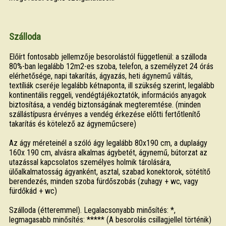
Szálloda
Előírt fontosabb jellemzője besorolástól függetlenül: a szálloda
80%-ban legalább 12m2-es szoba, telefon, a személyzet 24 órás
elérhetősége, napi takarítás, ágyazás, heti ágynemű váltás,
textíliák cseréje legalább kétnaponta, ill szükség szerint, legalább
kontinentális reggeli, vendégtájékoztatók, információs anyagok
biztosítása, a vendég biztonságának megteremtése. (minden
szállástípusra érvényes a vendég érkezése előtti fertőtlenítő
takarítás és kötelező az ágyneműcsere)
Az ágy méreteinél a szóló ágy legalább 80x190 cm, a duplaágy
160x 190 cm, alvásra alkalmas ágybetét, ágynemű, bútorzat az
utazással kapcsolatos személyes holmik tárolására,
ülőalkalmatosság ágyanként, asztal, szabad konektorok, sötétítő
berendezés, minden szoba fürdőszobás (zuhagy + wc, vagy
fürdőkád + wc)
Szálloda (étteremmel). Legalacsonyabb minősítés: *,
legmagasabb minősítés: ***** (A besorolás csillagjellel történik)