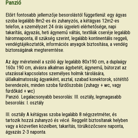
Panzió
Előírt fontosabb jellemzője besorolástól függetlenül: egy ágyas
szoba legalább 8m2-es és zuhanyzós, a kétágyas 12m2-es
telefon, a személyzet 24 órás ügyeleti elérhetősége, napi
takarítás, ágyazás, heti ágynemű váltás, textíliák cseréje legalább
háromnaponta, ill szükség szerint, legalább kontinentális reggeli,
vendégtájékoztatók, információs anyagok biztosítása, a vendég
biztonságának megteremtése.
Az ágy méreteinél a szóló ágy legalább 80x190 cm, a duplaágy
160x 190 cm, alvásra alkalmas ágybetét, ágynemű, bútorzat az
utazással kapcsolatos személyes holmik tárolására,
ülőalkalmatosság ágyanként, asztal, szabad konektorok, sötétítő
berendezés, minden szoba fürdőszobás (zuhagy + wc, vagy
fürdőkád + wc)
Panzió. Legalacsonyabb besorolás: III. osztály, legmagasabb
besorolás: I. osztály
III. osztály A kétágyas szoba legalább 8 négyzetméter, és
tartozik hozzá zuhanyzó és vécé. Reggelit biztosítanak helyben
vagy a közvetlen közelben; takarítás, törülközőcsere naponta,
ágyazás 2-3 naponta.