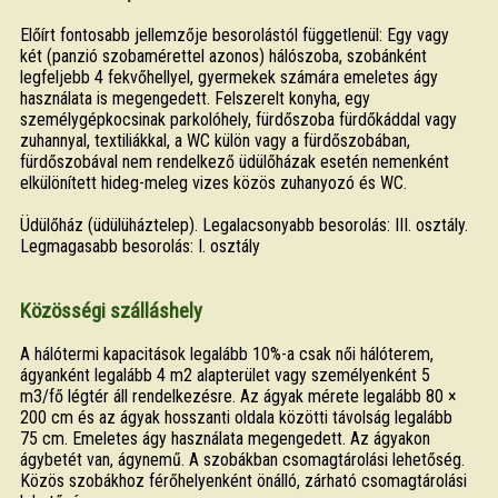
Előírt fontosabb jellemzője besorolástól függetlenül: Egy vagy
két (panzió szobamérettel azonos) hálószoba, szobánként
legfeljebb 4 fekvőhellyel, gyermekek számára emeletes ágy
használata is megengedett. Felszerelt konyha, egy
személygépkocsinak parkolóhely, fürdőszoba fürdőkáddal vagy
zuhannyal, textiliákkal, a WC külön vagy a fürdőszobában,
fürdőszobával nem rendelkező üdülőházak esetén nemenként
elkülönített hideg-meleg vizes közös zuhanyozó és WC.
Üdülőház (üdülüháztelep). Legalacsonyabb besorolás: III. osztály.
Legmagasabb besorolás: I. osztály
Közösségi szálláshely
A hálótermi kapacitások legalább 10%-a csak női hálóterem,
ágyanként legalább 4 m2 alapterület vagy személyenként 5
m3/fő légtér áll rendelkezésre. Az ágyak mérete legalább 80 ×
200 cm és az ágyak hosszanti oldala közötti távolság legalább
75 cm. Emeletes ágy használata megengedett. Az ágyakon
ágybetét van, ágynemű. A szobákban csomagtárolási lehetőség.
Közös szobákhoz férőhelyenként önálló, zárható csomagtárolási