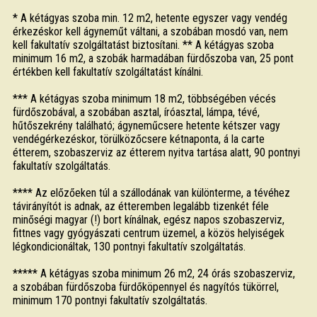
* A kétágyas szoba min. 12 m2, hetente egyszer vagy vendég
érkezéskor kell ágyneműt váltani, a szobában mosdó van, nem
kell fakultatív szolgáltatást biztosítani. ** A kétágyas szoba
minimum 16 m2, a szobák harmadában fürdőszoba van, 25 pont
értékben kell fakultatív szolgáltatást kínálni.
*** A kétágyas szoba minimum 18 m2, többségében vécés
fürdőszobával, a szobában asztal, íróasztal, lámpa, tévé,
hűtőszekrény található; ágyneműcsere hetente kétszer vagy
vendégérkezéskor, törülközőcsere kétnaponta, á la carte
étterem, szobaszerviz az étterem nyitva tartása alatt, 90 pontnyi
fakultatív szolgáltatás.
**** Az előzőeken túl a szállodának van különterme, a tévéhez
távirányítót is adnak, az étteremben legalább tizenkét féle
minőségi magyar (!) bort kínálnak, egész napos szobaszerviz,
fittnes vagy gyógyászati centrum üzemel, a közös helyiségek
légkondicionáltak, 130 pontnyi fakultatív szolgáltatás.
***** A kétágyas szoba minimum 26 m2, 24 órás szobaszerviz,
a szobában fürdőszoba fürdőköpennyel és nagyítós tükörrel,
minimum 170 pontnyi fakultatív szolgáltatás.