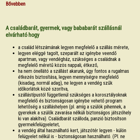
Bővebben
A családbarát, gyermek, vagy bababarát szállásnál
elvárható hogy
a család létszámának legyen megfelelő a szállás mérete,
legyen eléggé tagolt, szeparált az igénybe veendő
apartman, vagy vendégház, szükséges a családnak a
megfelelő méretű közös nappali, étkező,
ha nem önellátó a szállást akarunk, úgy fontos a rugalmas
étkezés biztosítása, legyen mennyíségre megfelelő
(kisadag, normál adag), ne legyen a vendég szűk
időkorlátok közé szorítva,
szállástípustól függetlenül szükséges a korosztályoknak
megfelelő és biztonságosan igénybe vehető program
lehetőség a szálláshelyen (pl. amíg a szülök pihennek, a
gyerekek a szülők zavarása nélküli biztonságos játszóhely
ki van alakítva). Családbarát szálloda, panzió biztosítson
gyermekfelügyeletet,
a vendég által használható kert, játszótér legyen - külön
felügyelet nélkül is - biztonságosan használható. (Pl. ne