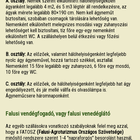
A. osztály:
Nemek szerint elkülönített hálóhelyiségekben
ágyanként legalább 4 m2, és 5 m3 légtér áll rendelkezésre, az
ágyak mérete legalább 80×190 cm. Nem kell ágyneműt
biztosítani, szobában csomagok tárolására lehetőség van.
Nemenként elkülönített melegvizes mosdási vagy zuhanyozási
lehetőséget kell biztosítani, tíz főre egy-egy nemenként
elkülönített WC. A szálláshelyen belül étkezési vagy főzési
lehetőség van.
B. osztály:
Az előzőek, valamint hálóhelyiségenként legfeljebb
nyolc ágy ágyneművel, hozzá tartozó székkel, asztallal.
Nemenként 15 főre legalább egy zuhanyozó, 6 főre egy mosdó,
10 főre egy WC.
C. osztály:
Az előzőek, de hálóhelyiségenként legfeljebb hat ágy
engedélyezett, és jár mellé vállfa és olvasólámpa is.
Ágyneműcsere háromnaponként.
Falusi vendégfogadó, vagy falusi venedéglátó
Az egyéb szállásokra vonatkozó szabályoknak felel meg azzal,
hogy a FATOSZ
(Falusi-Agroturizmus Országos Szövetsége)
minősítő rendszere szerint 1-4 "napraforgós" besorolást használ,