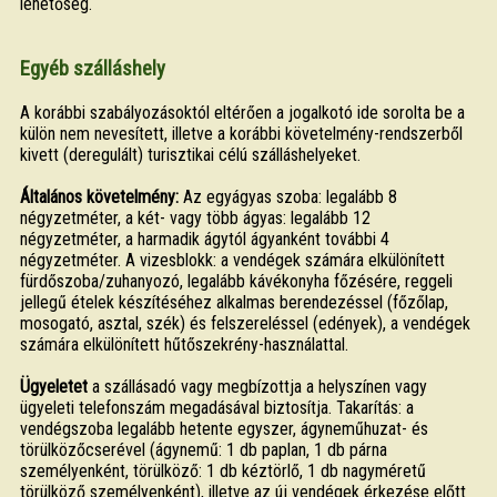
lehetőség.
Egyéb szálláshely
A korábbi szabályozásoktól eltérően a jogalkotó ide sorolta be a
külön nem nevesített, illetve a korábbi követelmény-rendszerből
kivett (deregulált) turisztikai célú szálláshelyeket.
Általános követelmény:
Az egyágyas szoba: legalább 8
négyzetméter, a két- vagy több ágyas: legalább 12
négyzetméter, a harmadik ágytól ágyanként további 4
négyzetméter. A vizesblokk: a vendégek számára elkülönített
fürdőszoba/zuhanyozó, legalább kávékonyha főzésére, reggeli
jellegű ételek készítéséhez alkalmas berendezéssel (főzőlap,
mosogató, asztal, szék) és felszereléssel (edények), a vendégek
számára elkülönített hűtőszekrény-használattal.
Ügyeletet
a szállásadó vagy megbízottja a helyszínen vagy
ügyeleti telefonszám megadásával biztosítja. Takarítás: a
vendégszoba legalább hetente egyszer, ágyneműhuzat- és
törülközőcserével (ágynemű: 1 db paplan, 1 db párna
személyenként, törülköző: 1 db kéztörlő, 1 db nagyméretű
törülköző személyenként), illetve az új vendégek érkezése előtt