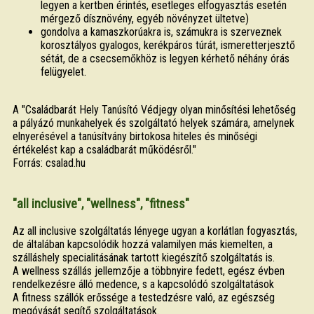
legyen a kertben érintés, esetleges elfogyasztás esetén
mérgező dísznövény, egyéb növényzet ültetve)
gondolva a kamaszkorúakra is, számukra is szerveznek
korosztályos gyalogos, kerékpáros túrát, ismeretterjesztő
sétát, de a csecsemőkhöz is legyen kérhető néhány órás
felügyelet.
A "Családbarát Hely Tanúsító Védjegy olyan minősítési lehetőség
a pályázó munkahelyek és szolgáltató helyek számára, amelynek
elnyerésével a tanúsítvány birtokosa hiteles és minőségi
értékelést kap a családbarát működésről."
Forrás: csalad.hu
"all inclusive", "wellness", "fitness"
Az all inclusive szolgáltatás lényege ugyan a korlátlan fogyasztás,
de általában kapcsolódik hozzá valamilyen más kiemelten, a
szálláshely specialitásának tartott kiegészítő szolgáltatás is.
A wellness szállás jellemzője a többnyire fedett, egész évben
rendelkezésre álló medence, s a kapcsolódó szolgáltatások
A fitness szállók erőssége a testedzésre való, az egészség
megóvását segítő szolgáltatások.