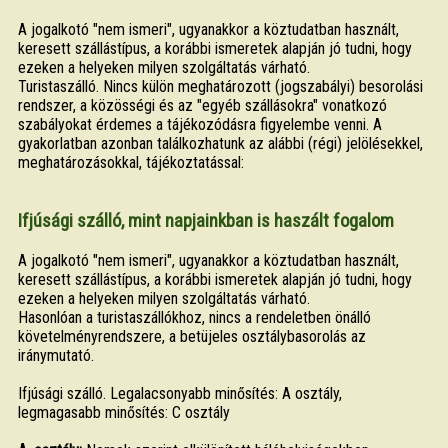
A jogalkotó "nem ismeri", ugyanakkor a köztudatban használt,
keresett szállástípus, a korábbi ismeretek alapján jó tudni, hogy
ezeken a helyeken milyen szolgáltatás várható.
Turistaszálló. Nincs külön meghatározott (jogszabályi) besorolási
rendszer, a közösségi és az "egyéb szállásokra" vonatkozó
szabályokat érdemes a tájékozódásra figyelembe venni. A
gyakorlatban azonban találkozhatunk az alábbi (régi) jelölésekkel,
meghatározásokkal, tájékoztatással:
Ifjúsági szálló, mint napjainkban is haszált fogalom
A jogalkotó "nem ismeri", ugyanakkor a köztudatban használt,
keresett szállástípus, a korábbi ismeretek alapján jó tudni, hogy
ezeken a helyeken milyen szolgáltatás várható.
Hasonlóan a turistaszállókhoz, nincs a rendeletben önálló
követelményrendszere, a betüjeles osztálybasorolás az
iránymutató.
Ifjúsági szálló. Legalacsonyabb minősítés: A osztály,
legmagasabb minősítés: C osztály