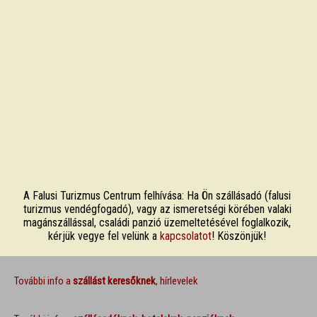
A Falusi Turizmus Centrum felhívása: Ha Ön szállásadó (falusi
turizmus vendégfogadó), vagy az ismeretségi körében valaki
magánszállással, családi panzió üzemeltetésével foglalkozik,
kérjük vegye fel velünk a
kapcsolatot
! Köszönjük!
További info a
szállást keresőknek
, hírlevelek