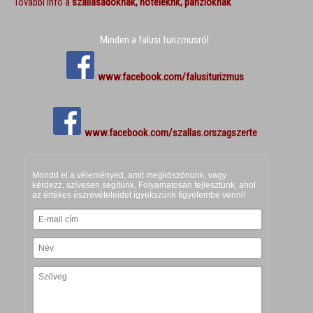
További info a
szállásadóknak, hoteleknk, panzióknak
Minden a falusi turizmusról
www.facebook.com/falusiturizmus
www.facebook.com/szallas.orszagszerte