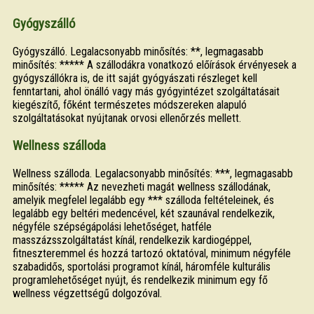
Gyógyszálló
Gyógyszálló. Legalacsonyabb minősítés: **, legmagasabb
minősítés: ***** A szállodákra vonatkozó előírások érvényesek a
gyógyszállókra is, de itt saját gyógyászati részleget kell
fenntartani, ahol önálló vagy más gyógyintézet szolgáltatásait
kiegészítő, főként természetes módszereken alapuló
szolgáltatásokat nyújtanak orvosi ellenőrzés mellett.
Wellness szálloda
Wellness szálloda. Legalacsonyabb minősítés: ***, legmagasabb
minősítés: ***** Az nevezheti magát wellness szállodának,
amelyik megfelel legalább egy *** szálloda feltételeinek, és
legalább egy beltéri medencével, két szaunával rendelkezik,
négyféle szépségápolási lehetőséget, hatféle
masszázsszolgáltatást kínál, rendelkezik kardiogéppel,
fitneszteremmel és hozzá tartozó oktatóval, minimum négyféle
szabadidős, sportolási programot kínál, háromféle kulturális
programlehetőséget nyújt, és rendelkezik minimum egy fő
wellness végzettségű dolgozóval.