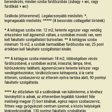
berendezés, minden szoba fürdőszobás (zuhagy + wc, vagy
fürdőkád + wc)
Szálloda (étteremmel). Legalacsonyabb minősítés: *,
legmagasabb minősítés: ***** (A besorolás csillagjellel történik)
* A kétágyas szoba min. 12 m2, hetente egyszer vagy vendég
érkezéskor kell ágyneműt váltani, a szobában mosdó van, nem
kell fakultatív szolgáltatást biztosítani. ** A kétágyas szoba
minimum 16 m2, a szobák harmadában fürdőszoba van, 25 pont
értékben kell fakultatív szolgáltatást kínálni.
*** A kétágyas szoba minimum 18 m2, többségében vécés
fürdőszobával, a szobában asztal, íróasztal, lámpa, tévé,
hűtőszekrény található; ágyneműcsere hetente kétszer vagy
vendégérkezéskor, törülközőcsere kétnaponta, á la carte
étterem, szobaszerviz az étterem nyitva tartása alatt, 90 pontnyi
fakultatív szolgáltatás.
**** Az előzőeken túl a szállodának van különterme, a tévéhez
távirányítót is adnak, az étteremben legalább tizenkét féle
minőségi magyar (!) bort kínálnak, egész napos szobaszerviz,
fittnes vagy gyógyászati centrum üzemel, a közös helyiségek
légkondicionáltak, 130 pontnyi fakultatív szolgáltatás.