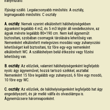
iránymutató.
Ifjúsági szálló. Legalacsonyabb minősítés: A osztály,
legmagasabb minősítés: C osztály
A. osztály:
Nemek szerint elkülönített hálóhelyiségekben
ágyanként legalább 4 m2, és 5 m3 légtér áll rendelkezésre, az
ágyak mérete legalább 80×190 cm. Nem kell ágyneműt
biztosítani, szobában csomagok tárolására lehetőség van.
Nemenként elkülönített melegvizes mosdási vagy zuhanyozási
lehetőséget kell biztosítani, tíz főre egy-egy nemenként
elkülönített WC. A szálláshelyen belül étkezési vagy főzési
lehetőség van.
B. osztály:
Az előzőek, valamint hálóhelyiségenként legfeljebb
nyolc ágy ágyneművel, hozzá tartozó székkel, asztallal.
Nemenként 15 főre legalább egy zuhanyozó, 6 főre egy mosdó,
10 főre egy WC.
C. osztály:
Az előzőek, de hálóhelyiségenként legfeljebb hat ágy
engedélyezett, és jár mellé vállfa és olvasólámpa is.
Ágyneműcsere háromnaponként.