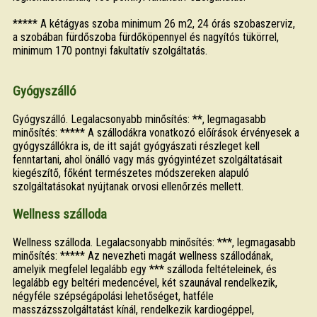
***** A kétágyas szoba minimum 26 m2, 24 órás szobaszerviz,
a szobában fürdőszoba fürdőköpennyel és nagyítós tükörrel,
minimum 170 pontnyi fakultatív szolgáltatás.
Gyógyszálló
Gyógyszálló. Legalacsonyabb minősítés: **, legmagasabb
minősítés: ***** A szállodákra vonatkozó előírások érvényesek a
gyógyszállókra is, de itt saját gyógyászati részleget kell
fenntartani, ahol önálló vagy más gyógyintézet szolgáltatásait
kiegészítő, főként természetes módszereken alapuló
szolgáltatásokat nyújtanak orvosi ellenőrzés mellett.
Wellness szálloda
Wellness szálloda. Legalacsonyabb minősítés: ***, legmagasabb
minősítés: ***** Az nevezheti magát wellness szállodának,
amelyik megfelel legalább egy *** szálloda feltételeinek, és
legalább egy beltéri medencével, két szaunával rendelkezik,
négyféle szépségápolási lehetőséget, hatféle
masszázsszolgáltatást kínál, rendelkezik kardiogéppel,