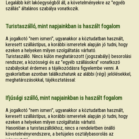
Legalább két lakóegységből áll, a követelményekre az "egyéb
szállás" általános szabálya vonatkozik.
Turistaszálló, mint napjainkban is haszált fogalom
A jogalkotó "nem ismeri", ugyanakkor a köztudatban használt,
keresett szállástípus, a korábbi ismeretek alapján jó tudni, hogy
ezeken a helyeken milyen szolgáltatás várható.
Turistaszálló. Nincs külön meghatározott (jogszabályi) besorolási
rendszer, a közösségi és az "egyéb szállásokra" vonatkozó
szabályokat érdemes a tájékozódásra figyelembe venni. A
gyakorlatban azonban találkozhatunk az alábbi (régi) jelölésekkel,
meghatározásokkal, tájékoztatással:
Ifjúsági szálló, mint napjainkban is haszált fogalom
A jogalkotó "nem ismeri", ugyanakkor a köztudatban használt,
keresett szállástípus, a korábbi ismeretek alapján jó tudni, hogy
ezeken a helyeken milyen szolgáltatás várható.
Hasonlóan a turistaszállókhoz, nincs a rendeletben önálló
követelményrendszere, a betüjeles osztálybasorolás az