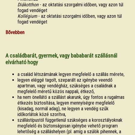
Diákotthon
- az oktatási szorgalmi időben, vagy azon túl
fogad vendéget
Kollégium
- az oktatási szorgalmi időben, vagy azon túl
fogad vendéget
Bővebben
A családbarát, gyermek, vagy bababarát szállásnál
elvárható hogy
a család létszámának legyen megfelelő a szállás mérete,
legyen eléggé tagolt, szeparált az igénybe veendő
apartman, vagy vendégház, szükséges a családnak a
megfelelő méretű közös nappali, étkező,
ha nem önellátó a szállást akarunk, úgy fontos a rugalmas
étkezés biztosítása, legyen mennyíségre megfelelő
(kisadag, normál adag), ne legyen a vendég szűk
időkorlátok közé szorítva,
szállástípustól függetlenül szükséges a korosztályoknak
megfelelő és biztonságosan igénybe vehető program
lehetőség a szálláshelyen (pl. amíg a szülök pihennek, a