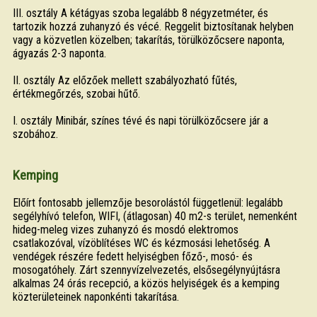
III. osztály A kétágyas szoba legalább 8 négyzetméter, és
tartozik hozzá zuhanyzó és vécé. Reggelit biztosítanak helyben
vagy a közvetlen közelben; takarítás, törülközőcsere naponta,
ágyazás 2-3 naponta.
II. osztály Az előzőek mellett szabályozható fűtés,
értékmegőrzés, szobai hűtő.
I. osztály Minibár, színes tévé és napi törülközőcsere jár a
szobához.
Kemping
Előírt fontosabb jellemzője besorolástól függetlenül: legalább
segélyhívó telefon, WIFI, (átlagosan) 40 m2-s terület, nemenként
hideg-meleg vizes zuhanyzó és mosdó elektromos
csatlakozóval, vízöblítéses WC és kézmosási lehetőség. A
vendégek részére fedett helyiségben főző-, mosó- és
mosogatóhely. Zárt szennyvízelvezetés, elsősegélynyújtásra
alkalmas 24 órás recepció, a közös helyiségek és a kemping
közterületeinek naponkénti takarítása.