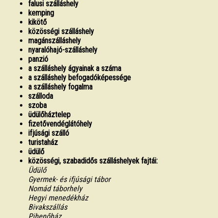
falusi szálláshely
kemping
kikötő
közösségi szálláshely
magánszálláshely
nyaralóhajó-szálláshely
panzió
a szálláshely ágyainak a száma
a szálláshely befogadóképessége
a szálláshely fogalma
szálloda
szoba
üdülőháztelep
fizetővendéglátóhely
ifjúsági szálló
turistaház
üdülő
közösségi, szabadidős szálláshelyek fajtái:
Üdülő
Gyermek- és ifjúsági tábor
Nomád táborhely
Hegyi menedékház
Bivakszállás
Pihenőház