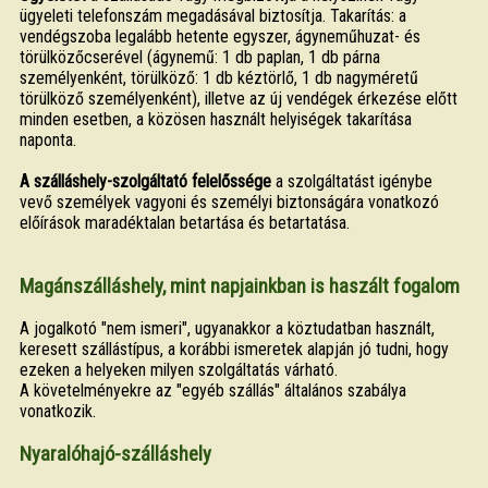
ügyeleti telefonszám megadásával biztosítja. Takarítás: a
vendégszoba legalább hetente egyszer, ágyneműhuzat- és
törülközőcserével (ágynemű: 1 db paplan, 1 db párna
személyenként, törülköző: 1 db kéztörlő, 1 db nagyméretű
törülköző személyenként), illetve az új vendégek érkezése előtt
minden esetben, a közösen használt helyiségek takarítása
naponta.
A szálláshely-szolgáltató felelőssége
a szolgáltatást igénybe
vevő személyek vagyoni és személyi biztonságára vonatkozó
előírások maradéktalan betartása és betartatása.
Magánszálláshely, mint napjainkban is haszált fogalom
A jogalkotó "nem ismeri", ugyanakkor a köztudatban használt,
keresett szállástípus, a korábbi ismeretek alapján jó tudni, hogy
ezeken a helyeken milyen szolgáltatás várható.
A követelményekre az "egyéb szállás" általános szabálya
vonatkozik.
Nyaralóhajó-szálláshely