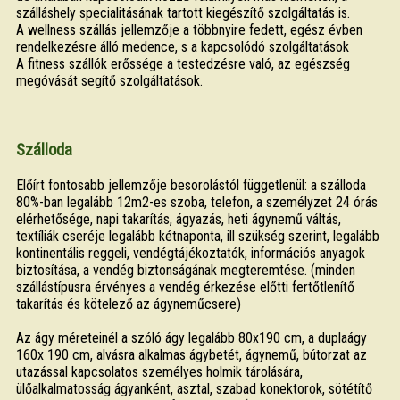
szálláshely specialitásának tartott kiegészítő szolgáltatás is.
A wellness szállás jellemzője a többnyire fedett, egész évben
rendelkezésre álló medence, s a kapcsolódó szolgáltatások
A fitness szállók erőssége a testedzésre való, az egészség
megóvását segítő szolgáltatások.
Szálloda
Előírt fontosabb jellemzője besorolástól függetlenül: a szálloda
80%-ban legalább 12m2-es szoba, telefon, a személyzet 24 órás
elérhetősége, napi takarítás, ágyazás, heti ágynemű váltás,
textíliák cseréje legalább kétnaponta, ill szükség szerint, legalább
kontinentális reggeli, vendégtájékoztatók, információs anyagok
biztosítása, a vendég biztonságának megteremtése. (minden
szállástípusra érvényes a vendég érkezése előtti fertőtlenítő
takarítás és kötelező az ágyneműcsere)
Az ágy méreteinél a szóló ágy legalább 80x190 cm, a duplaágy
160x 190 cm, alvásra alkalmas ágybetét, ágynemű, bútorzat az
utazással kapcsolatos személyes holmik tárolására,
ülőalkalmatosság ágyanként, asztal, szabad konektorok, sötétítő