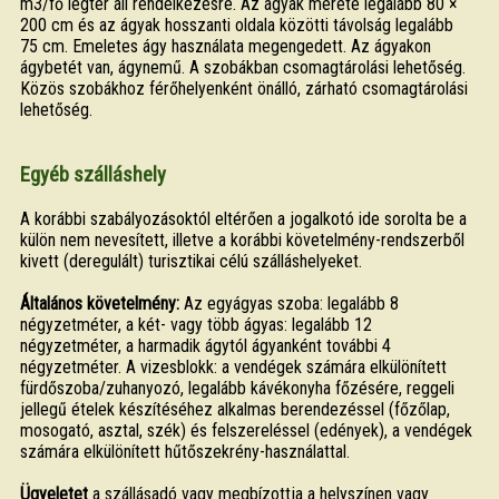
m3/fő légtér áll rendelkezésre. Az ágyak mérete legalább 80 ×
200 cm és az ágyak hosszanti oldala közötti távolság legalább
75 cm. Emeletes ágy használata megengedett. Az ágyakon
ágybetét van, ágynemű. A szobákban csomagtárolási lehetőség.
Közös szobákhoz férőhelyenként önálló, zárható csomagtárolási
lehetőség.
Egyéb szálláshely
A korábbi szabályozásoktól eltérően a jogalkotó ide sorolta be a
külön nem nevesített, illetve a korábbi követelmény-rendszerből
kivett (deregulált) turisztikai célú szálláshelyeket.
Általános követelmény:
Az egyágyas szoba: legalább 8
négyzetméter, a két- vagy több ágyas: legalább 12
négyzetméter, a harmadik ágytól ágyanként további 4
négyzetméter. A vizesblokk: a vendégek számára elkülönített
fürdőszoba/zuhanyozó, legalább kávékonyha főzésére, reggeli
jellegű ételek készítéséhez alkalmas berendezéssel (főzőlap,
mosogató, asztal, szék) és felszereléssel (edények), a vendégek
számára elkülönített hűtőszekrény-használattal.
Ügyeletet
a szállásadó vagy megbízottja a helyszínen vagy