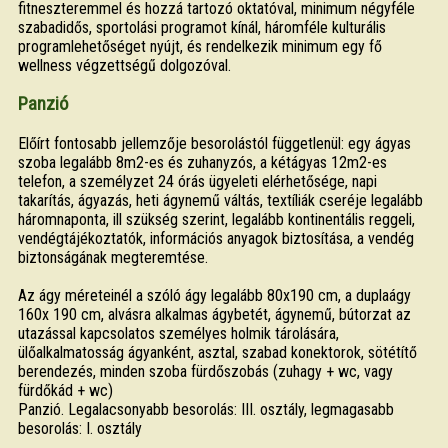
fitneszteremmel és hozzá tartozó oktatóval, minimum négyféle
szabadidős, sportolási programot kínál, háromféle kulturális
programlehetőséget nyújt, és rendelkezik minimum egy fő
wellness végzettségű dolgozóval.
Panzió
Előírt fontosabb jellemzője besorolástól függetlenül: egy ágyas
szoba legalább 8m2-es és zuhanyzós, a kétágyas 12m2-es
telefon, a személyzet 24 órás ügyeleti elérhetősége, napi
takarítás, ágyazás, heti ágynemű váltás, textíliák cseréje legalább
háromnaponta, ill szükség szerint, legalább kontinentális reggeli,
vendégtájékoztatók, információs anyagok biztosítása, a vendég
biztonságának megteremtése.
Az ágy méreteinél a szóló ágy legalább 80x190 cm, a duplaágy
160x 190 cm, alvásra alkalmas ágybetét, ágynemű, bútorzat az
utazással kapcsolatos személyes holmik tárolására,
ülőalkalmatosság ágyanként, asztal, szabad konektorok, sötétítő
berendezés, minden szoba fürdőszobás (zuhagy + wc, vagy
fürdőkád + wc)
Panzió. Legalacsonyabb besorolás: III. osztály, legmagasabb
besorolás: I. osztály