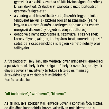
gyerekek a szülők zavarása nélküli biztonságos játszóhely
ki van alakítva). Családbarát szálloda, panzió biztosítson
gyermekfelügyeletet,
a vendég által használható kert, játszótér legyen - külön
felügyelet nélkül is - biztonságosan használható. (Pl. ne
legyen a kertben érintés, esetleges elfogyasztás esetén
mérgező dísznövény, egyéb növényzet ültetve)
gondolva a kamaszkorúakra is, számukra is szerveznek
korosztályos gyalogos, kerékpáros túrát, ismeretterjesztő
sétát, de a csecsemőkhöz is legyen kérhető néhány órás
felügyelet.
A "Családbarát Hely Tanúsító Védjegy olyan minősítési lehetőség
a pályázó munkahelyek és szolgáltató helyek számára, amelynek
elnyerésével a tanúsítvány birtokosa hiteles és minőségi
értékelést kap a családbarát működésről."
Forrás: csalad.hu
"all inclusive", "wellness", "fitness"
Az all inclusive szolgáltatás lényege ugyan a korlátlan fogyasztás,
de általában kapcsolódik hozzá valamilyen más kiemelten, a