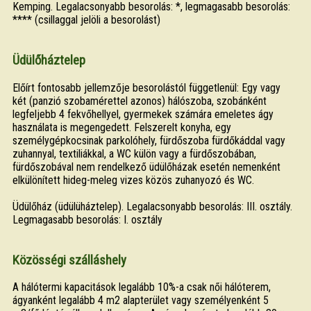
Kemping. Legalacsonyabb besorolás: *, legmagasabb besorolás:
**** (csillaggal jelöli a besorolást)
Üdülőháztelep
Előírt fontosabb jellemzője besorolástól függetlenül: Egy vagy
két (panzió szobamérettel azonos) hálószoba, szobánként
legfeljebb 4 fekvőhellyel, gyermekek számára emeletes ágy
használata is megengedett. Felszerelt konyha, egy
személygépkocsinak parkolóhely, fürdőszoba fürdőkáddal vagy
zuhannyal, textiliákkal, a WC külön vagy a fürdőszobában,
fürdőszobával nem rendelkező üdülőházak esetén nemenként
elkülönített hideg-meleg vizes közös zuhanyozó és WC.
Üdülőház (üdülüháztelep). Legalacsonyabb besorolás: III. osztály.
Legmagasabb besorolás: I. osztály
Közösségi szálláshely
A hálótermi kapacitások legalább 10%-a csak női hálóterem,
ágyanként legalább 4 m2 alapterület vagy személyenként 5