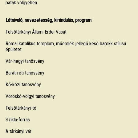
patak völgyében...
Látnivaló, nevezetesség, kirándulás, program
Felsőtárkányi Állami Erdei Vasút
Római katolikus templom, műemlék jellegű késő barokk stílusú
épületet
Vár-hegyi tanösvény
Barát-réti tanösvény
Kő-közi tanösvény
Vöröskő-völgyi tanösvény
Felsőtárkányi-tó
Szikla-forrás
A tárkányi vár